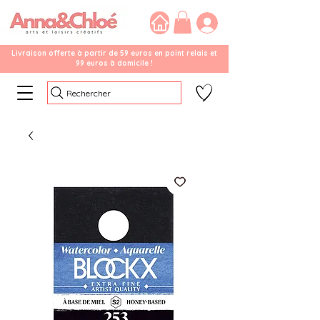
Livraison offerte à partir de 59 euros en point relais et
99 euros à domicile !
Rechercher