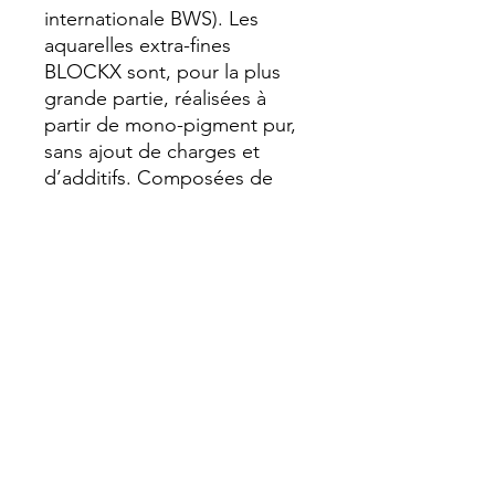
internationale BWS). Les 
aquarelles extra-fines 
BLOCKX sont, pour la plus 
grande partie, réalisées à 
partir de mono-pigment pur, 
sans ajout de charges et 
d’additifs. Composées de 
pigments rares, très finement 
broyés, enrobés de gomme 
arabique et de miel pour 
renforcer la résistance dans le 
temps des couleurs et leur 
donner d’avantage d’éclat et 
de luminosité, les aquarelles 
BLOCKX offrent une brillance 
et une texture onctueuse.
Transparent