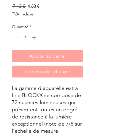
Prix
Prix
 7,13 € 
4,63 €
original
promotionnel
TVA Incluse
Quantité
*
Ajouter au panier
Commander et payer
La gamme d’aquarelle extra 
fine BLOCKX se compose de 
72 nuances lumineuses qui 
présentent toutes un degré 
de résistance à la lumière 
exceptionnel (note de 7/8 sur 
l’échelle de mesure 