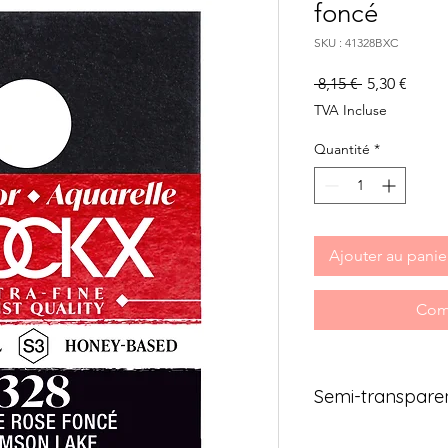
foncé
SKU : 41328BXC
Prix
Prix
 8,15 € 
5,30 €
original
promo
TVA Incluse
Quantité
*
Ajouter au panie
Com
Semi-transpare