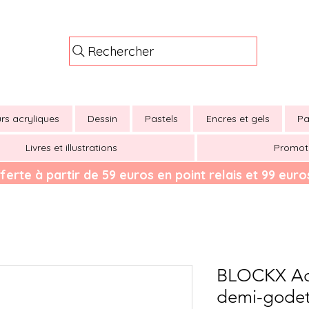
Rechercher
rs acryliques
Dessin
Pastels
Encres et gels
Pa
Livres et illustrations
Promot
ferte à partir de 59 euros en point relais et 99 euros
BLOCKX Aqu
demi-godet