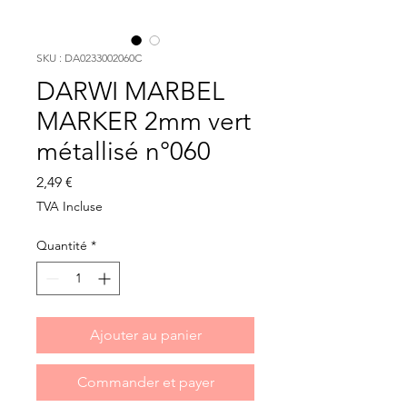
SKU : DA0233002060C
DARWI MARBEL
MARKER 2mm vert
métallisé n°060
Prix
2,49 €
TVA Incluse
Quantité
*
Ajouter au panier
Commander et payer