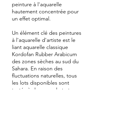
peinture à l'aquarelle
hautement concentrée pour
un effet optimal.
Un élément clé des peintures
à l'aquarelle d'artiste est le
liant aquarelle classique
Kordofan Rubber Arabicum
des zones sèches au sud du
Sahara. En raison des
fluctuations naturelles, tous
les lots disponibles sont
testés à chaque achat et
sélectionnés afin d'assurer la
meilleure qualité de chaque
millésime. Le nettoyage
minutieux et l'utilisation
individuelle de tous les autres
composants garantissent un