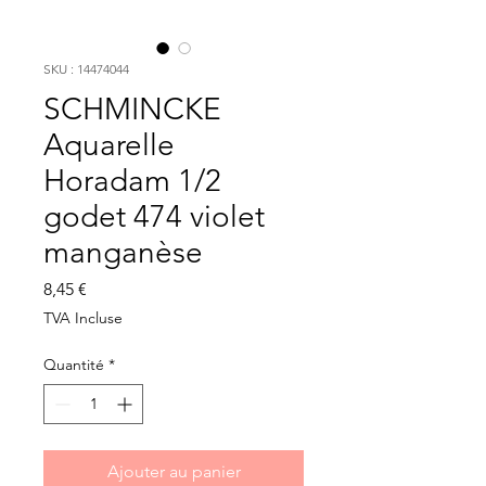
SKU : 14474044
SCHMINCKE
Aquarelle
Horadam 1/2
godet 474 violet
manganèse
Prix
8,45 €
TVA Incluse
Quantité
*
Ajouter au panier