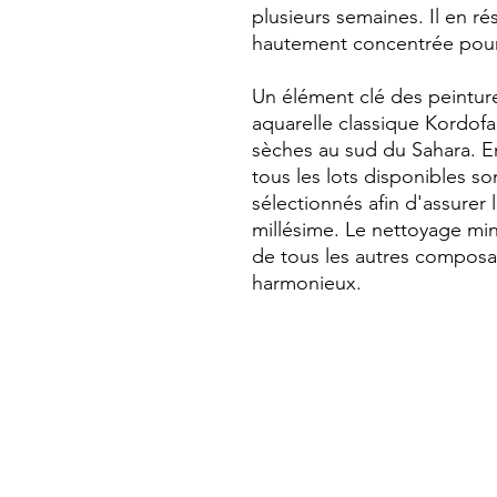
plusieurs semaines. Il en ré
hautement concentrée pour 
Un élément clé des peintures 
aquarelle classique Kordo
sèches au sud du Sahara. En
tous les lots disponibles so
sélectionnés afin d'assurer 
millésime. Le nettoyage minut
de tous les autres composa
harmonieux.
Qui sommes-nous?
Livraisons et retours