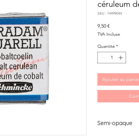
céruleum d
SKU : 14499044
Prix
9,50 €
TVA Incluse
Quantité
*
Ajouter au panie
Com
Semi-opaque