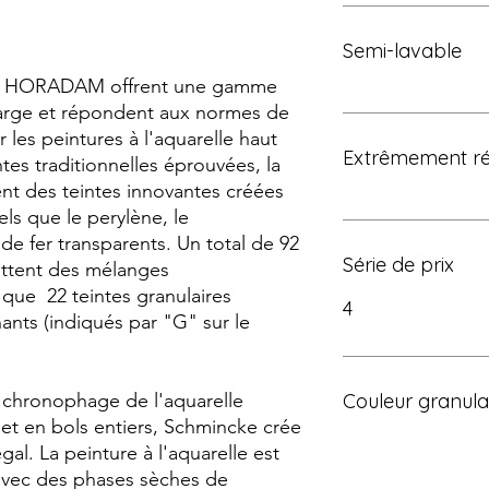
Semi-lavable
les HORADAM offrent une gamme
arge et répondent aux normes de
r les peintures à l'aquarelle haut
Extrêmement rés
es traditionnelles éprouvées, la
 des teintes innovantes créées
ls que le perylène, le
de fer transparents. Un total de 92
Série de prix
ettent des mélanges
s que 22 teintes granulaires
4
nants (indiqués par "G" sur le
e chronophage de l'aquarelle
Couleur granul
 en bols entiers, Schmincke crée
al. La peinture à l'aquarelle est
 avec des phases sèches de