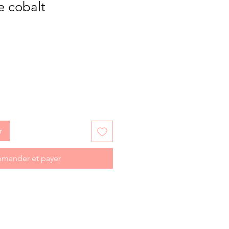
e cobalt
r
mander et payer