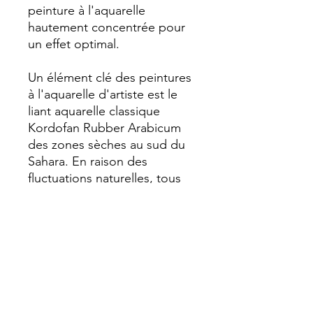
peinture à l'aquarelle
hautement concentrée pour
un effet optimal.
Un élément clé des peintures
à l'aquarelle d'artiste est le
liant aquarelle classique
Kordofan Rubber Arabicum
des zones sèches au sud du
Sahara. En raison des
fluctuations naturelles, tous
les lots disponibles sont
testés à chaque achat et
sélectionnés afin d'assurer la
meilleure qualité de chaque
millésime. Le nettoyage
minutieux et l'utilisation
individuelle de tous les autres
composants garantissent un