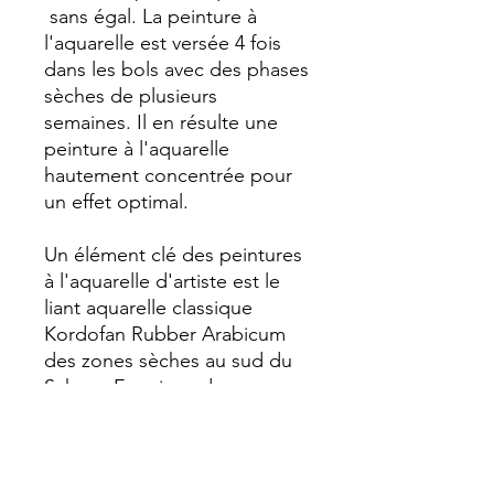
sans égal. La peinture à
l'aquarelle est versée 4 fois
dans les bols avec des phases
sèches de plusieurs
semaines. Il en résulte une
peinture à l'aquarelle
hautement concentrée pour
un effet optimal.
Un élément clé des peintures
à l'aquarelle d'artiste est le
liant aquarelle classique
Kordofan Rubber Arabicum
des zones sèches au sud du
Sahara. En raison des
fluctuations naturelles, tous
les lots disponibles sont
testés à chaque achat et
sélectionnés afin d'assurer la