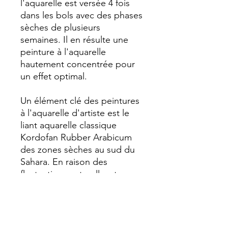
l'aquarelle est versée 4 fois
dans les bols avec des phases
sèches de plusieurs
semaines. Il en résulte une
peinture à l'aquarelle
hautement concentrée pour
un effet optimal.
Un élément clé des peintures
à l'aquarelle d'artiste est le
liant aquarelle classique
Kordofan Rubber Arabicum
des zones sèches au sud du
Sahara. En raison des
fluctuations naturelles, tous
les lots disponibles sont
testés à chaque achat et
sélectionnés afin d'assurer la
meilleure qualité de chaque