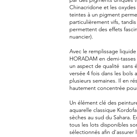
par des pigments uniques te
Chinacridone et les oxydes 
teintes à un pigment perm
particulièrement vifs, tandi
permettent des effets fasci
nuancier).
Avec le remplissage liquid
HORADAM en demi-tasses et
un aspect de qualité sans ég
versée 4 fois dans les bols
plusieurs semaines. Il en ré
hautement concentrée pour 
Un élément clé des peintures 
aquarelle classique Kordo
sèches au sud du Sahara. En
tous les lots disponibles so
sélectionnés afin d'assurer 