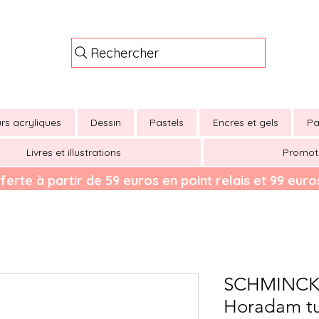
Rechercher
rs acryliques
Dessin
Pastels
Encres et gels
Pa
Livres et illustrations
Promot
ferte à partir de 59 euros en point relais et 99 euros
SCHMINCKE
Horadam tu