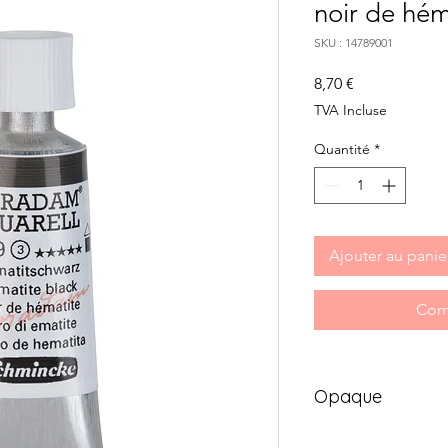
noir de hém
SKU : 14789001
Prix
8,70 €
TVA Incluse
Quantité
*
Ajouter au panie
Com
Opaque