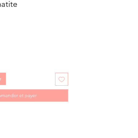
atite
r
mander et payer