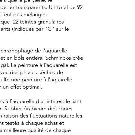
ls que le perylène, le
de fer transparents. Un total de 92
ettent des mélanges
s que 22 teintes granulaires
nants (indiqués par "G" sur le
e chronophage de l'aquarelle
 en bols entiers, Schmincke crée
al. La peinture à l'aquarelle est
 avec des phases sèches de
sulte une peinture à l'aquarelle
un effet optimal.
à l'aquarelle d'artiste est le liant
fan Rubber Arabicum des zones
 raison des fluctuations naturelles,
nt testés à chaque achat et
la meilleure qualité de chaque