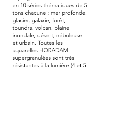
en 10 séries thématiques de 5 
tons chacune : mer profonde, 
glacier, galaxie, forêt, 
toundra, volcan, plaine 
inondale, désert, nébuleuse 
et urbain. Toutes les 
aquarelles HORADAM 
supergranulées sont très 
résistantes à la lumière (4 et 5 
étoiles).
Transparence
Opaque
Lavable
Semi-lavable
Résistance à la lumière
Extrêmement résistant à la