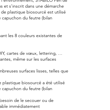
r l'environnement, STABILO Pen 68
lus et s'inscrit dans une démarche
de plastique biosourcé est utilisé
e capuchon du feutre (bilan
nant les 8 couleurs existantes de
DIY, cartes de vœux, lettering, …
lantes, même sur les surfaces
ombreuses surfaces lisses, telles que
e plastique biosourcé a été utilisé
e capuchon du feutre (bilan
 besoin de le secouer ou de
lisable immédiatement