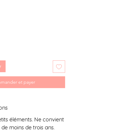
motionnel
r
mander et payer
ons
tits éléments. Ne convient
 de moins de trois ans.