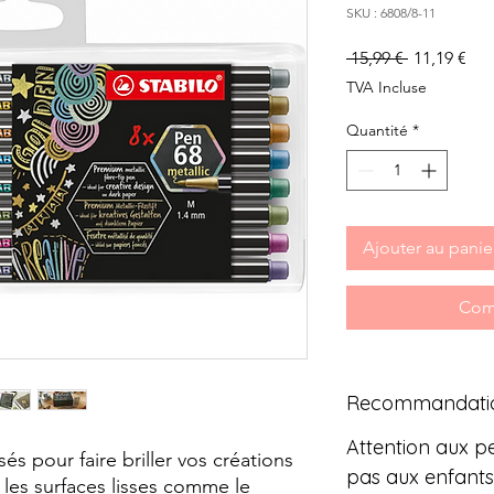
SKU : 6808/8-11
Prix
Prix
 15,99 € 
11,19 €
original
pro
TVA Incluse
Quantité
*
Ajouter au panie
Com
Recommandati
Attention aux pe
és pour faire briller vos créations
pas aux enfants
 les surfaces lisses comme le