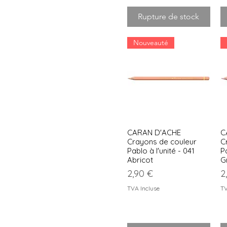
Rupture de stock
Nouveauté
CARAN D'ACHE
C
Aperçu rapide
Crayons de couleur
C
Pablo à l'unité - 041
Pa
Abricot
G
Prix
P
2,90 €
2
TVA Incluse
TV