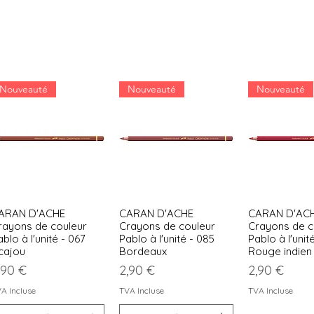
Nouveauté
Nouveauté
Nouveauté
ARAN D'ACHE
CARAN D'ACHE
CARAN D'AC
Aperçu rapide
Aperçu rapide
Aperçu r
rayons de couleur
Crayons de couleur
Crayons de c
blo à l'unité - 067
Pablo à l'unité - 085
Pablo à l'unit
cajou
Bordeaux
Rouge indien
rix
Prix
Prix
,90 €
2,90 €
2,90 €
A Incluse
TVA Incluse
TVA Incluse