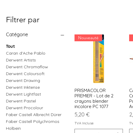
Filtrer par
Catégorie
Nouveauté
Tout
Caran d'Ache Pablo
Derwent Artists
Derwent Chromaflow
Derwent Coloursoft
Derwent Drawing
Derwent Inktense
PRISMACOLOR
C
Aperçu rapide
Derwent Lightfast
PREMIER - Lot de 2
C
crayons blender
Pa
Derwent Pastel
incolore PC 1077
A
Derwent Procolour
Prix
P
5,20 €
2
Faber Castell Albrecht Dürer
Faber Castell Polychromos
TVA Incluse
TV
Holbein