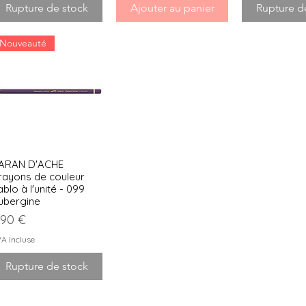
Rupture de stock
Ajouter au panier
Rupture d
Nouveauté
ARAN D'ACHE
Aperçu rapide
rayons de couleur
blo à l'unité - 099
ubergine
rix
,90 €
A Incluse
Rupture de stock