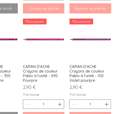
e stock
Ajouter au panier
Ajouter au panier
Nouveauté
Nouveauté
HE
CARAN D'ACHE
CARAN D'ACHE
apide
Aperçu rapide
Aperçu rapide
ouleur
Crayons de couleur
Crayons de couleur
é - 350
Pablo à l'unité - 090
Pablo à l'unité - 100
re
Pourpre
Violet pourpre
Prix
Prix
2,90 €
2,90 €
TVA Incluse
TVA Incluse