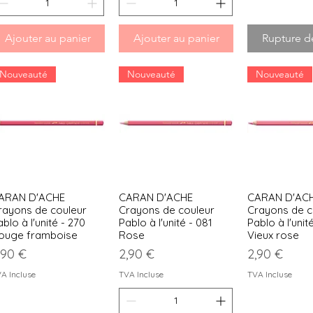
Ajouter au panier
Ajouter au panier
Rupture d
Nouveauté
Nouveauté
Nouveauté
ARAN D'ACHE
CARAN D'ACHE
CARAN D'AC
Aperçu rapide
Aperçu rapide
Aperçu r
rayons de couleur
Crayons de couleur
Crayons de c
blo à l'unité - 270
Pablo à l'unité - 081
Pablo à l'unit
ouge framboise
Rose
Vieux rose
rix
Prix
Prix
,90 €
2,90 €
2,90 €
A Incluse
TVA Incluse
TVA Incluse