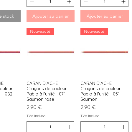
e stock
Ajouter au panier
Ajouter au panier
Nouveauté
Nouveauté
HE
CARAN D'ACHE
CARAN D'ACHE
apide
Aperçu rapide
Aperçu rapide
ouleur
Crayons de couleur
Crayons de couleur
é - 082
Pablo à l'unité - 071
Pablo à l'unité - 051
Saumon rose
Saumon
Prix
Prix
2,90 €
2,90 €
TVA Incluse
TVA Incluse