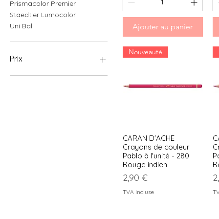
Prismacolor Premier
Staedtler Lumocolor
Uni Ball
Ajouter au panier
Nouveauté
Prix
1 €
6 €
CARAN D'ACHE
C
Aperçu rapide
Crayons de couleur
C
Pablo à l'unité - 280
Pa
Rouge indien
R
Prix
P
2,90 €
2
TVA Incluse
TV