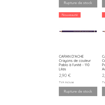
Rupture de stock
Nouveauté
CARAN D'ACHE
C
Aperçu rapide
Crayons de couleur
C
Pablo à l'unité - 110
Pa
Lilas
A
Prix
P
2,90 €
2
TVA Incluse
TV
Rupture de stock