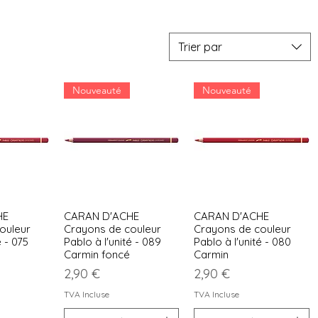
Trier par
Nouveauté
Nouveauté
HE
CARAN D'ACHE
CARAN D'ACHE
apide
Aperçu rapide
Aperçu rapide
ouleur
Crayons de couleur
Crayons de couleur
é - 075
Pablo à l'unité - 089
Pablo à l'unité - 080
Carmin foncé
Carmin
Prix
Prix
2,90 €
2,90 €
TVA Incluse
TVA Incluse