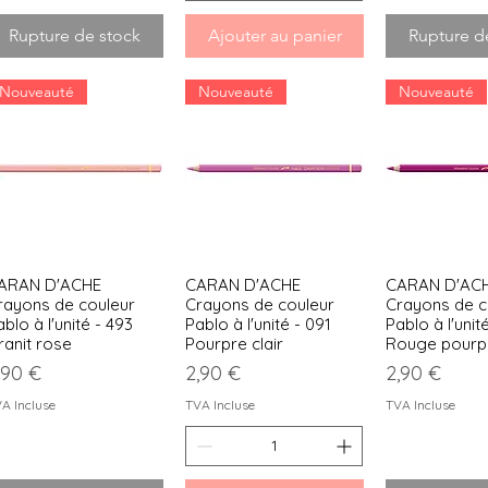
Rupture de stock
Ajouter au panier
Rupture d
Nouveauté
Nouveauté
Nouveauté
ARAN D'ACHE
CARAN D'ACHE
CARAN D'AC
Aperçu rapide
Aperçu rapide
Aperçu r
rayons de couleur
Crayons de couleur
Crayons de c
blo à l'unité - 493
Pablo à l'unité - 091
Pablo à l'unit
ranit rose
Pourpre clair
Rouge pourp
rix
Prix
Prix
,90 €
2,90 €
2,90 €
A Incluse
TVA Incluse
TVA Incluse