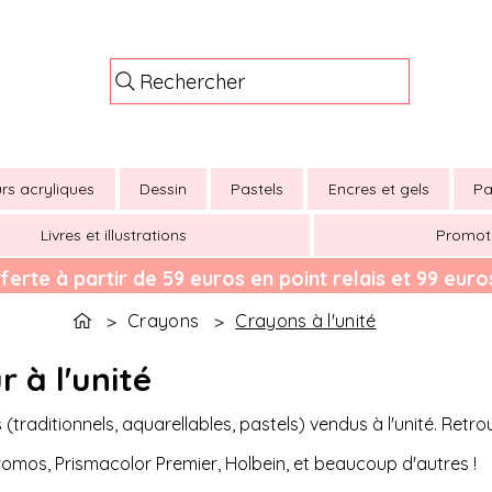
Rechercher
rs acryliques
Dessin
Pastels
Encres et gels
Pa
Livres et illustrations
Promot
ferte à partir de 59 euros en point relais et 99 euros
Crayons
Crayons à l'unité
>
>
 à l'unité
 (traditionnels, aquarellables, pastels) vendus à l'unité. Re
hromos, Prismacolor Premier, Holbein, et beaucoup d'autres !