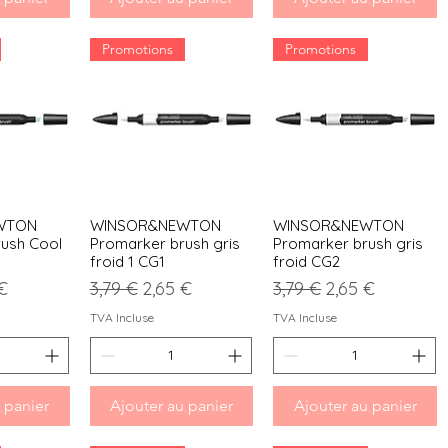
Promotions
Promotions
WTON
WINSOR&NEWTON
WINSOR&NEWTON
apide
Aperçu rapide
Aperçu rapide
ush Cool
Promarker brush gris
Promarker brush gris
froid 1 CG1
froid CG2
l
 promotionnel
Prix original
Prix promotionnel
Prix original
Prix promotion
€
3,79 €
2,65 €
3,79 €
2,65 €
TVA Incluse
TVA Incluse
 panier
Ajouter au panier
Ajouter au panier