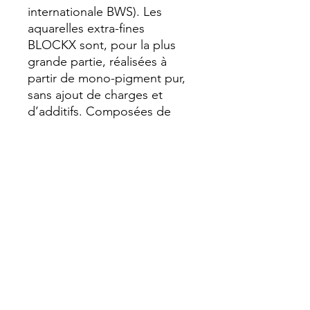
internationale BWS). Les 
aquarelles extra-fines 
BLOCKX sont, pour la plus 
grande partie, réalisées à 
partir de mono-pigment pur, 
sans ajout de charges et 
d’additifs. Composées de 
pigments rares, très finement 
broyés, enrobés de gomme 
arabique et de miel pour 
renforcer la résistance dans le 
temps des couleurs et leur 
donner d’avantage d’éclat et 
de luminosité, les aquarelles 
BLOCKX offrent une brillance 
et une texture onctueuse.
Transparent