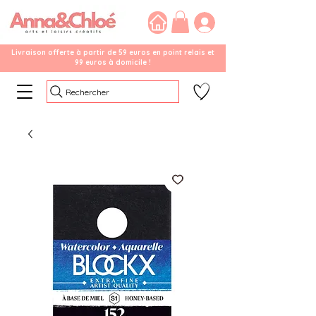
Livraison offerte à partir de 59 euros en point relais et
99 euros à domicile !
Rechercher