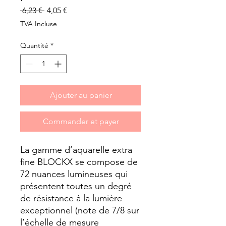
Prix
Prix
 6,23 € 
4,05 €
original
promotionnel
TVA Incluse
Quantité
*
Ajouter au panier
Commander et payer
La gamme d’aquarelle extra 
fine BLOCKX se compose de 
72 nuances lumineuses qui 
présentent toutes un degré 
de résistance à la lumière 
exceptionnel (note de 7/8 sur 
l’échelle de mesure 