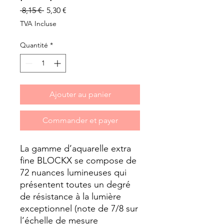
Prix
Prix
 8,15 € 
5,30 €
original
promotionnel
TVA Incluse
Quantité
*
Ajouter au panier
Commander et payer
La gamme d’aquarelle extra 
fine BLOCKX se compose de 
72 nuances lumineuses qui 
présentent toutes un degré 
de résistance à la lumière 
exceptionnel (note de 7/8 sur 
l’échelle de mesure 