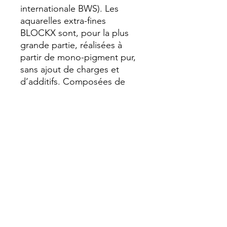
internationale BWS). Les 
aquarelles extra-fines 
BLOCKX sont, pour la plus 
grande partie, réalisées à 
partir de mono-pigment pur, 
sans ajout de charges et 
d’additifs. Composées de 
pigments rares, très finement 
broyés, enrobés de gomme 
arabique et de miel pour 
renforcer la résistance dans le 
temps des couleurs et leur 
donner d’avantage d’éclat et 
de luminosité, les aquarelles 
BLOCKX offrent une brillance 
et une texture onctueuse.
Opaque