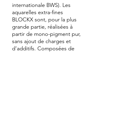
internationale BWS). Les 
aquarelles extra-fines 
BLOCKX sont, pour la plus 
grande partie, réalisées à 
partir de mono-pigment pur, 
sans ajout de charges et 
d’additifs. Composées de 
pigments rares, très finement 
broyés, enrobés de gomme 
arabique et de miel pour 
renforcer la résistance dans le 
temps des couleurs et leur 
donner d’avantage d’éclat et 
de luminosité, les aquarelles 
BLOCKX offrent une brillance 
et une texture onctueuse.
Opaque