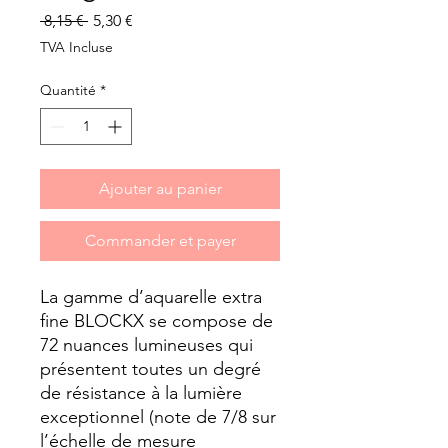
Prix
Prix
 8,15 € 
5,30 €
original
promotionnel
TVA Incluse
Quantité
*
Ajouter au panier
Commander et payer
La gamme d’aquarelle extra 
fine BLOCKX se compose de 
72 nuances lumineuses qui 
présentent toutes un degré 
de résistance à la lumière 
exceptionnel (note de 7/8 sur 
l’échelle de mesure 