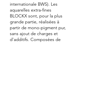
internationale BWS). Les 
aquarelles extra-fines 
BLOCKX sont, pour la plus 
grande partie, réalisées à 
partir de mono-pigment pur, 
sans ajout de charges et 
d’additifs. Composées de 
pigments rares, très finement 
broyés, enrobés de gomme 
arabique et de miel pour 
renforcer la résistance dans le 
temps des couleurs et leur 
donner d’avantage d’éclat et 
de luminosité, les aquarelles 
BLOCKX offrent une brillance 
et une texture onctueuse.
Semi-transparent