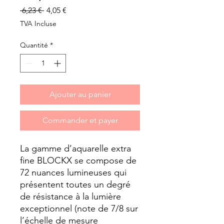
Prix
Prix
 6,23 € 
4,05 €
original
promotionnel
TVA Incluse
Quantité
*
Ajouter au panier
Commander et payer
La gamme d’aquarelle extra 
fine BLOCKX se compose de 
72 nuances lumineuses qui 
présentent toutes un degré 
de résistance à la lumière 
exceptionnel (note de 7/8 sur 
l’échelle de mesure 