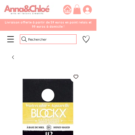
Livraison offerte à partir de 59 euros en point relais et
99 euros à domicile !
Rechercher