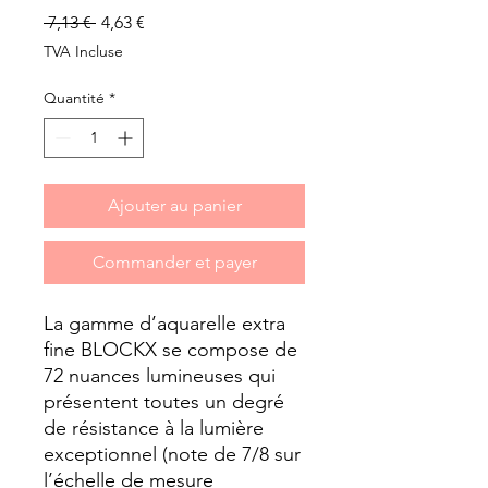
Prix
Prix
 7,13 € 
4,63 €
original
promotionnel
TVA Incluse
Quantité
*
Ajouter au panier
Commander et payer
La gamme d’aquarelle extra 
fine BLOCKX se compose de 
72 nuances lumineuses qui 
présentent toutes un degré 
de résistance à la lumière 
exceptionnel (note de 7/8 sur 
l’échelle de mesure 