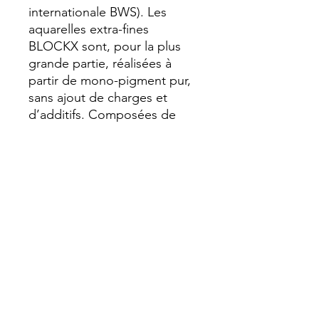
internationale BWS). Les 
aquarelles extra-fines 
BLOCKX sont, pour la plus 
grande partie, réalisées à 
partir de mono-pigment pur, 
sans ajout de charges et 
d’additifs. Composées de 
pigments rares, très finement 
broyés, enrobés de gomme 
arabique et de miel pour 
renforcer la résistance dans le 
temps des couleurs et leur 
donner d’avantage d’éclat et 
de luminosité, les aquarelles 
BLOCKX offrent une brillance 
et une texture onctueuse.
Transparent