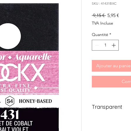
SKU : 41431BXC
Prix
Prix
 9,15 € 
5,95 €
original
promo
TVA Incluse
Quantité
*
Ajouter au panie
Com
Transparent