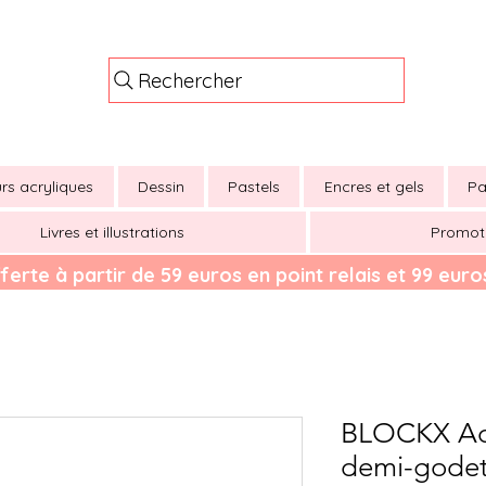
Rechercher
rs acryliques
Dessin
Pastels
Encres et gels
Pa
Livres et illustrations
Promot
ferte à partir de 59 euros en point relais et 99 euros
BLOCKX Aqu
demi-godet 