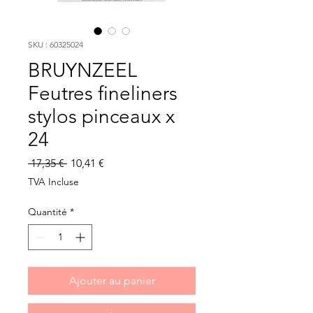
SKU : 60325024
BRUYNZEEL
Feutres fineliners
stylos pinceaux x
24
Prix
Prix
 17,35 € 
10,41 €
original
promotionnel
TVA Incluse
Quantité
*
Ajouter au panier