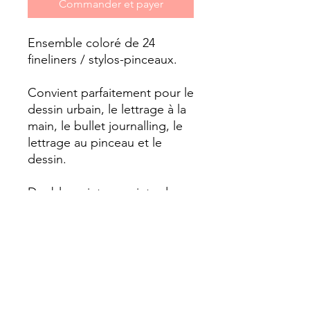
Commander et payer
Ensemble coloré de 24
fineliners / stylos-pinceaux.
Convient parfaitement pour le
dessin urbain, le lettrage à la
main, le bullet journalling, le
lettrage au pinceau et le
dessin.
Double pointe – pointe de
pinceau pour lignes épaisses
et minces et pointe en
plastique durable de 0,4 mm
pour les détails.
Encre à base d’eau.