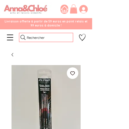
Livraison offerte à partir de 59 euros en point relais et
99 euros à domicile !
Rechercher