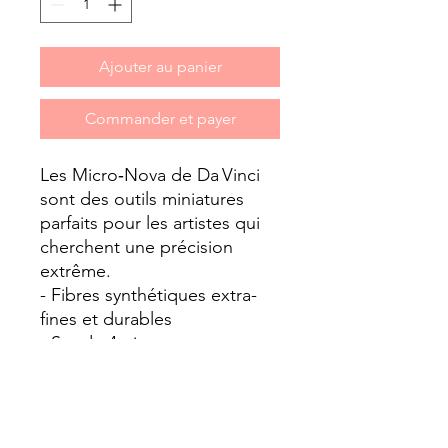
Ajouter au panier
Commander et payer
Les Micro‑Nova de Da Vinci
sont des outils miniatures
parfaits pour les artistes qui
cherchent une précision
extrême.
- Fibres synthétiques extra-
fines et durables
- Set de 4 pinceaux
regroupant les pointes 20/0
0.50mm, 15/0 0.60mm, 10/0
0.80mm et 5/0 1mm
- Manche court hexagonal