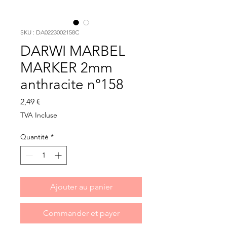
SKU : DA0223002158C
DARWI MARBEL
MARKER 2mm
anthracite n°158
Prix
2,49 €
TVA Incluse
Quantité
*
Ajouter au panier
Commander et payer