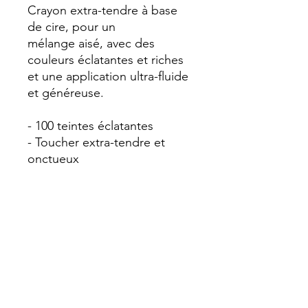
Crayon extra-tendre à base
de cire, pour un
mélange aisé, avec des
couleurs éclatantes et riches
et une application ultra-fluide
et généreuse.
- 100 teintes éclatantes
- Toucher extra-tendre et
onctueux
- Formulation riche en
pigments
- Facile à appliquer et à
mélanger
- Mine extra-tendre et
résistante, se taille facilement