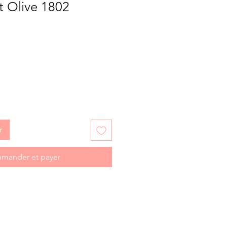
t Olive 1802
r
mander et payer