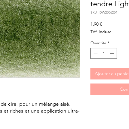
tendre Ligh
SKU : DW2306284
Prix
1,90 €
TVA Incluse
Quantité
*
Ajouter au panie
Com
de cire, pour un mélange aisé,
 et riches et une application ultra-