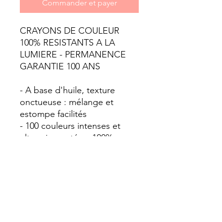
Commander et payer
CRAYONS DE COULEUR
100% RESISTANTS A LA
LUMIERE - PERMANENCE
GARANTIE 100 ANS
- A base d'huile, texture
onctueuse : mélange et
estompe facilités
- 100 couleurs intenses et
ultra-pigmentées, 100%
résistantes à la lumiére
- Idéal pour la pérennité des
oeuvres d'artistes
- Mine large de 4 mm
- Peuvent s'utiliser avec
peintures et solvants