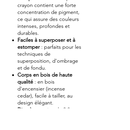
crayon contient une forte
concentration de pigment,
ce qui assure des couleurs
intenses, profondes et
durables.
Faciles à superposer et à
estomper
: parfaits pour les
techniques de
superposition, d’ombrage
et de fondu.
Corps en bois de haute
qualité
: en bois
d'encensier (incense
cedar), facile à tailler, au
design élégant.
Diamètre
: mine de 3,8 mm
dans un corps de 7,8 mm,
pour une excellente prise