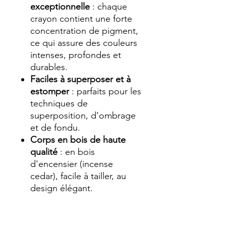
exceptionnelle
: chaque
crayon contient une forte
concentration de pigment,
ce qui assure des couleurs
intenses, profondes et
durables.
Faciles à superposer et à
estomper
: parfaits pour les
techniques de
superposition, d’ombrage
et de fondu.
Corps en bois de haute
qualité
: en bois
d'encensier (incense
cedar), facile à tailler, au
design élégant.
Diamètre
: mine de 3,8 mm
dans un corps de 7,8 mm,
pour une excellente prise