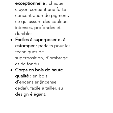
exceptionnelle
: chaque
crayon contient une forte
concentration de pigment,
ce qui assure des couleurs
intenses, profondes et
durables.
Faciles à superposer et à
estomper
: parfaits pour les
techniques de
superposition, d’ombrage
et de fondu.
Corps en bois de haute
qualité
: en bois
d'encensier (incense
cedar), facile à tailler, au
design élégant.
Diamètre
: mine de 3,8 mm
dans un corps de 7,8 mm,
pour une excellente prise