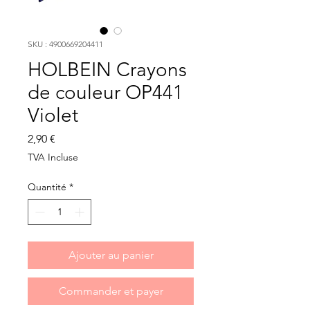
SKU : 4900669204411
HOLBEIN Crayons
de couleur OP441
Violet
Prix
2,90 €
TVA Incluse
Quantité
*
Ajouter au panier
Commander et payer