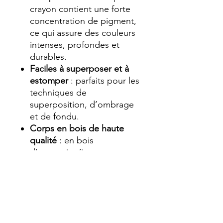
crayon contient une forte
concentration de pigment,
ce qui assure des couleurs
intenses, profondes et
durables.
Faciles à superposer et à
estomper
: parfaits pour les
techniques de
superposition, d’ombrage
et de fondu.
Corps en bois de haute
qualité
: en bois
d'encensier (incense
cedar), facile à tailler, au
design élégant.
Diamètre
: mine de 3,8 mm
dans un corps de 7,8 mm,
pour une excellente prise