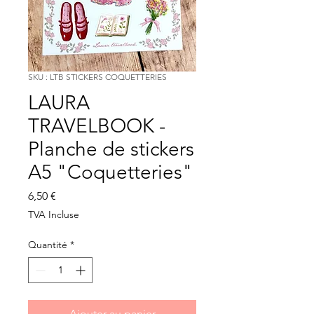
SKU : LTB STICKERS COQUETTERIES
LAURA
TRAVELBOOK -
Planche de stickers
A5 "Coquetteries"
Prix
6,50 €
TVA Incluse
Quantité
*
Ajouter au panier