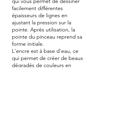
qui vous permet de dessiner
facilement différentes
épaisseurs de lignes en
ajustant la pression sur la
pointe. Après utilisation, la
pointe du pinceau reprend sa
forme initiale.
L'encre est à base d'eau, ce
qui permet de créer de beaux
dégradés de couleurs en
dessinant différentes couches
les unes sur les autres ou en
maintenant les points
ensemble.
En tenant les pointes de deux
stylos pinceaux ensemble,
vous pouvez facilement
mélanger les couleurs.
L'encre coule d'un bout à