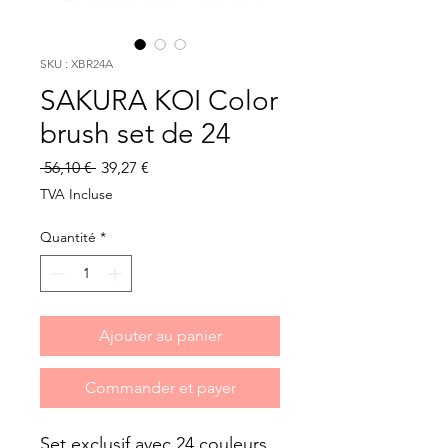
SKU : XBR24A
SAKURA KOI Color
brush set de 24
Prix
Prix
 56,10 € 
39,27 €
original
promotionnel
TVA Incluse
Quantité
*
Ajouter au panier
Commander et payer
Set exclusif avec 24 couleurs