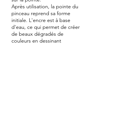
Après utilisation, la pointe du
pinceau reprend sa forme
initiale. L'encre est à base
d'eau, ce qui permet de créer
de beaux dégradés de
couleurs en dessinant
différentes couches les unes
sur les autres ou en
maintenant les points
ensemble. En tenant les
pointes de deux stylos
pinceaux ensemble, vous
pouvez facilement mélanger
les couleurs. L'encre coule
d'un bout à l'autre.
L’encre peut également être
mélangée à de l’eau pour
obtenir des effets d'aquarelle.