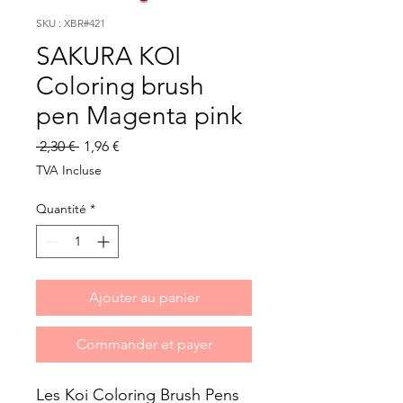
SKU : XBR#421
SAKURA KOI
Coloring brush
pen Magenta pink
Prix
Prix
 2,30 € 
1,96 €
original
promotionnel
TVA Incluse
Quantité
*
Ajouter au panier
Commander et payer
Les Koi Coloring Brush Pens