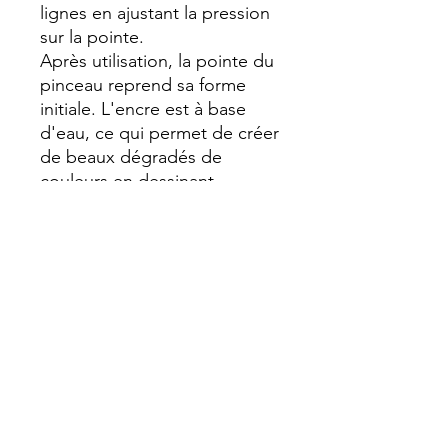
lignes en ajustant la pression
sur la pointe.
Après utilisation, la pointe du
pinceau reprend sa forme
initiale. L'encre est à base
d'eau, ce qui permet de créer
de beaux dégradés de
couleurs en dessinant
différentes couches les unes
sur les autres ou en
maintenant les points
ensemble. En tenant les
pointes de deux stylos
pinceaux ensemble, vous
pouvez facilement mélanger
les couleurs. L'encre coule
d'un bout à l'autre.
L’encre peut également être
mélangée à de l’eau pour