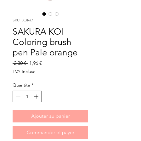
SKU : XBR#7
SAKURA KOI
Coloring brush
pen Pale orange
Prix
Prix
 2,30 € 
1,96 €
original
promotionnel
TVA Incluse
Quantité
*
Ajouter au panier
Commander et payer