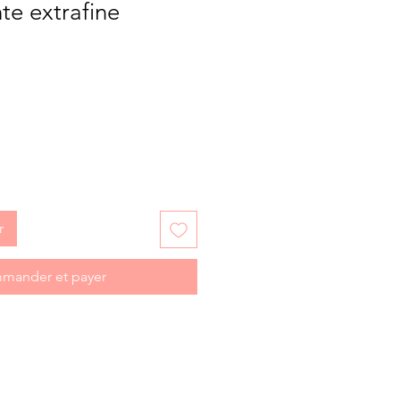
e extrafine
r
mander et payer