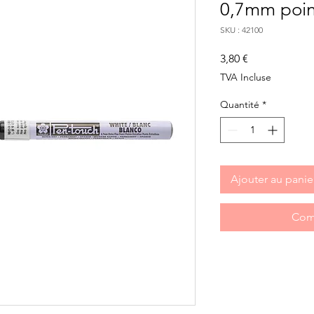
0,7mm point
SKU : 42100
Prix
3,80 €
TVA Incluse
Quantité
*
Ajouter au panie
Com