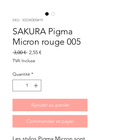
SKU : XSDK005#19
SAKURA Pigma
Micron rouge 005
Prix
Prix
 3,00 € 
2,55 €
original
promotionnel
TVA Incluse
Quantité
*
Ajouter au panier
Commander et payer
Les stylos Pigma Micron sont