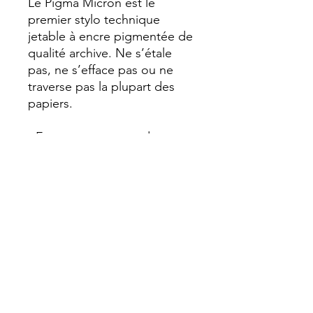
Le Pigma Micron est le
premier stylo technique
jetable à encre pigmentée de
qualité archive. Ne s’étale
pas, ne s’efface pas ou ne
traverse pas la plupart des
papiers.
- Encre permanente de
qualité archive.
- Résistante à l’eau et ne
s'estompe pas.
- Formulation d’encres
pigmentaires à base d’eau,
plus complexes et stables
que les encres à base de
colorants.
- Type d’encre : encre
pigmentaire à base d’eau