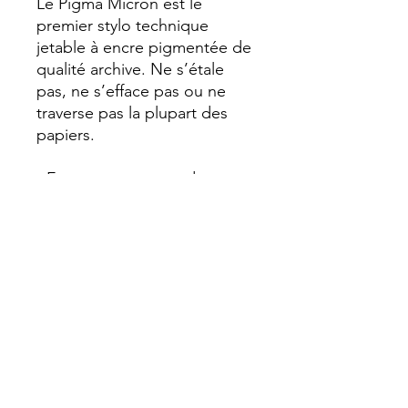
Le Pigma Micron est le
premier stylo technique
jetable à encre pigmentée de
qualité archive. Ne s’étale
pas, ne s’efface pas ou ne
traverse pas la plupart des
papiers.
- Encre permanente de
qualité archive.
- Résistante à l’eau et ne
s'estompe pas.
- Formulation d’encres
pigmentaires à base d’eau,
plus complexes et stables
que les encres à base de
colorants.
- Type d’encre : encre
pigmentaire à base d’eau