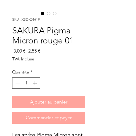
SKU : XSDK01#19
SAKURA Pigma
Micron rouge 01
Prix
Prix
 3,00 € 
2,55 €
original
promotionnel
TVA Incluse
Quantité
*
Ajouter au panier
Commander et payer
Les stylos Pigma Micron sont