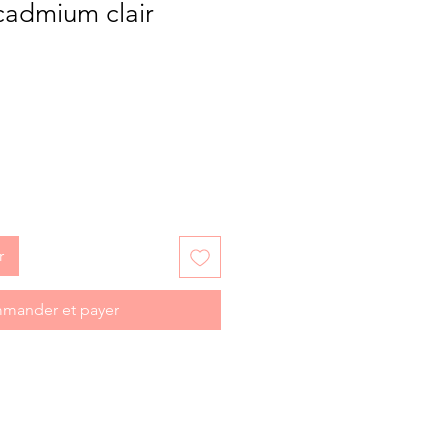
cadmium clair
r
mander et payer