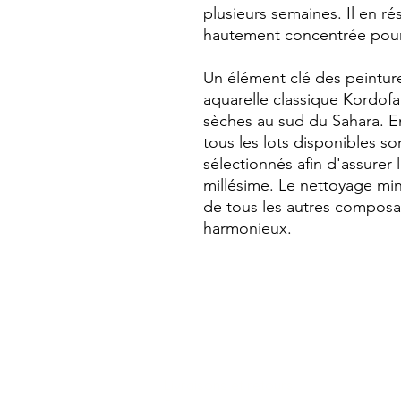
plusieurs semaines. Il en ré
hautement concentrée pour 
Un élément clé des peintures 
aquarelle classique Kordo
sèches au sud du Sahara. En
tous les lots disponibles so
sélectionnés afin d'assurer 
millésime. Le nettoyage minut
de tous les autres composa
harmonieux.
Qui sommes-nous?
Livraisons et retours