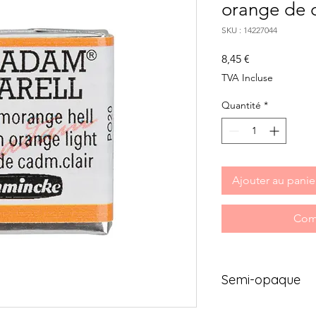
orange de 
SKU : 14227044
Prix
8,45 €
TVA Incluse
Quantité
*
Ajouter au panie
Com
Semi-opaque