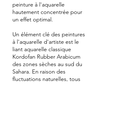
peinture à l'aquarelle
hautement concentrée pour
un effet optimal.
Un élément clé des peintures
à l'aquarelle d'artiste est le
liant aquarelle classique
Kordofan Rubber Arabicum
des zones sèches au sud du
Sahara. En raison des
fluctuations naturelles, tous
les lots disponibles sont
testés à chaque achat et
sélectionnés afin d'assurer la
meilleure qualité de chaque
millésime. Le nettoyage
minutieux et l'utilisation
individuelle de tous les autres
composants garantissent un