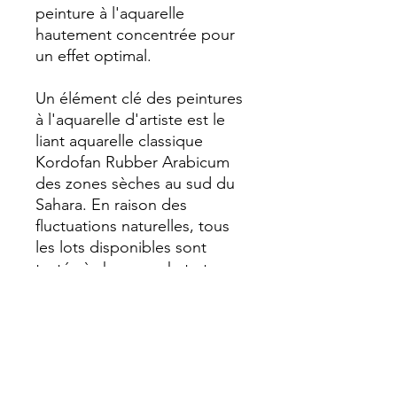
peinture à l'aquarelle
hautement concentrée pour
un effet optimal.
Un élément clé des peintures
à l'aquarelle d'artiste est le
liant aquarelle classique
Kordofan Rubber Arabicum
des zones sèches au sud du
Sahara. En raison des
fluctuations naturelles, tous
les lots disponibles sont
testés à chaque achat et
sélectionnés afin d'assurer la
meilleure qualité de chaque
millésime. Le nettoyage
minutieux et l'utilisation
individuelle de tous les autres
composants garantissent un