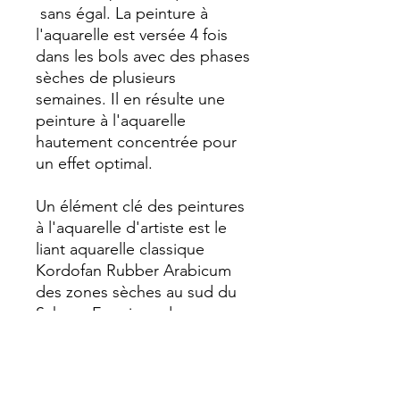
sans égal. La peinture à
l'aquarelle est versée 4 fois
dans les bols avec des phases
sèches de plusieurs
semaines. Il en résulte une
peinture à l'aquarelle
hautement concentrée pour
un effet optimal.
Un élément clé des peintures
à l'aquarelle d'artiste est le
liant aquarelle classique
Kordofan Rubber Arabicum
des zones sèches au sud du
Sahara. En raison des
fluctuations naturelles, tous
les lots disponibles sont
testés à chaque achat et
sélectionnés afin d'assurer la