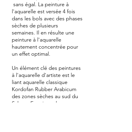
sans égal. La peinture à
l'aquarelle est versée 4 fois
dans les bols avec des phases
sèches de plusieurs
semaines. Il en résulte une
peinture à l'aquarelle
hautement concentrée pour
un effet optimal.
Un élément clé des peintures
à l'aquarelle d'artiste est le
liant aquarelle classique
Kordofan Rubber Arabicum
des zones sèches au sud du
Sahara. En raison des
fluctuations naturelles, tous
les lots disponibles sont
testés à chaque achat et
sélectionnés afin d'assurer la