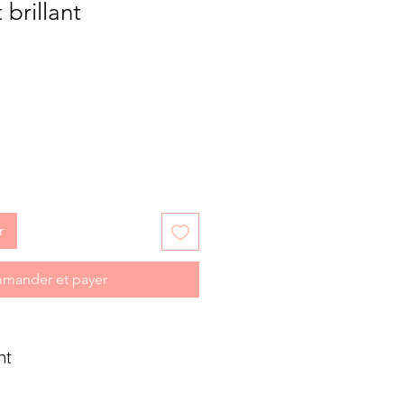
 brillant
r
mander et payer
nt