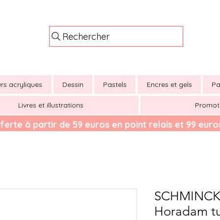
Rechercher
rs acryliques
Dessin
Pastels
Encres et gels
Pa
Livres et illustrations
Promot
ferte à partir de 59 euros en point relais et 99 euros
SCHMINCKE
Horadam tu