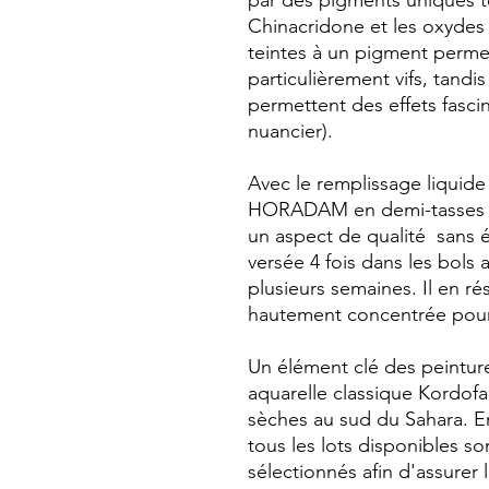
par des pigments uniques te
Chinacridone et les oxydes 
teintes à un pigment perm
particulièrement vifs, tandi
permettent des effets fasci
nuancier).
Avec le remplissage liquid
HORADAM en demi-tasses et
un aspect de qualité sans ég
versée 4 fois dans les bols
plusieurs semaines. Il en ré
hautement concentrée pour 
Un élément clé des peintures 
aquarelle classique Kordo
sèches au sud du Sahara. En
tous les lots disponibles so
sélectionnés afin d'assurer 