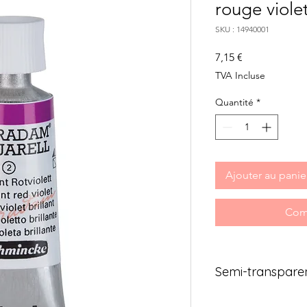
rouge violet
SKU : 14940001
Prix
7,15 €
TVA Incluse
Quantité
*
Ajouter au panie
Com
Semi-transpare