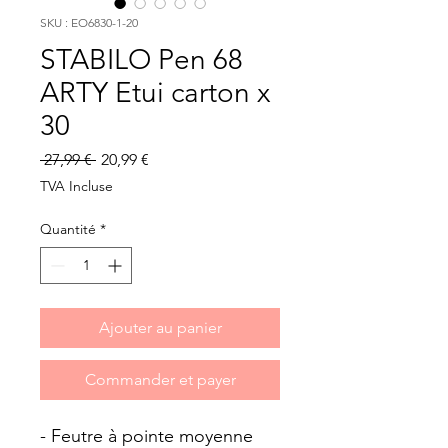
SKU : EO6830-1-20
STABILO Pen 68
ARTY Etui carton x
30
Prix
Prix
 27,99 € 
20,99 €
original
promotionnel
TVA Incluse
Quantité
*
Ajouter au panier
Commander et payer
- Feutre à pointe moyenne