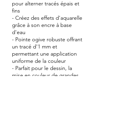
pour alterner tracés épais et
fins
- Créez des effets d'aquarelle
grâce à son encre à base
d'eau
- Pointe ogive robuste offrant
un tracé d'1 mm et
permettant une application
uniforme de la couleur
- Parfait pour le dessin, la
mise en couleur de grandes
surfaces, et plus
généralement toutes les
activités créatives sur papier
- Peut rester ouvert 24 heures
sans sécher : créez plus
longtemps !
- Le capuchon peut se fixer à
l'arrière du feutre Couleurs :