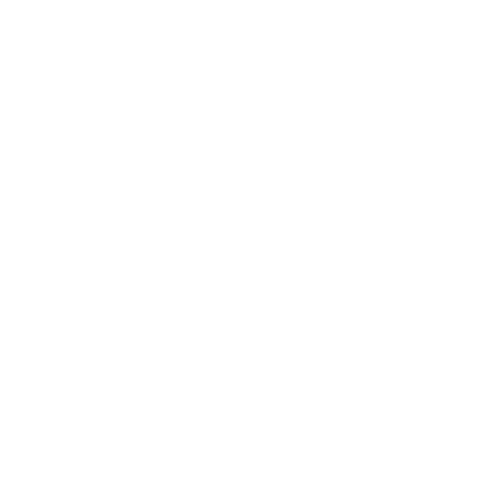
Politique relative aux cookies
Politique de confidentialité
Contact