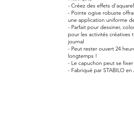
- Créez des effets d'aquare
- Pointe ogive robuste offr
une application uniforme de
- Parfait pour dessiner, col
pour les activités créatives
journal
- Peut rester ouvert 24 heur
longtemps !
- Le capuchon peut se fixer 
- Fabriqué par STABILO en
Qui sommes-nous?
Livraisons et retours
Conditions générales de vente
Droit de rétractation