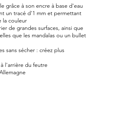
lle grâce à son encre à base d'eau
ant un tracé d'1 mm et permettant
 la couleur
orier de grandes surfaces, ainsi que
 telles que les mandalas ou un bullet
es sans sécher : créez plus
à l'arrière du feutre
 Allemagne
© 2026 - Anna&Chloé
Nous suivre sur Instagram