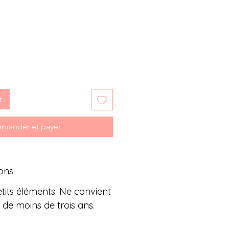
r
mander et payer
ons
tits éléments. Ne convient
 de moins de trois ans.