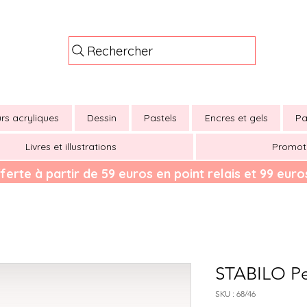
Rechercher
rs acryliques
Dessin
Pastels
Encres et gels
Pa
Livres et illustrations
Promot
ferte à partir de 59 euros en point relais et 99 euros
STABILO Pen
SKU : 68/46