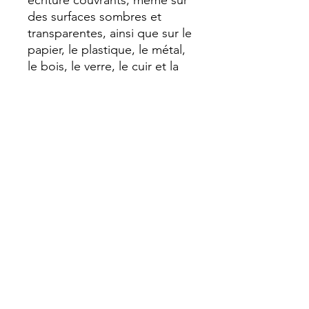
écriture couvrants, même sur
des surfaces sombres et
transparentes, ainsi que sur le
papier, le plastique, le métal,
le bois, le verre, le cuir et la
pierre
- Ne perce pas le papier
- Bois issu de forêts certifiées
et gérées de manière durable
Qui sommes-nous?
Politique de confidentialité
Livraisons et retours
Contact
Conditions générales de vente
Politique relative aux cookies
Droit de rétractation
© 2026 - Anna&Chloé
Nous suivre sur Instagram
Vos choix en matière de