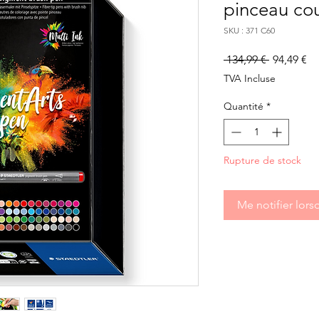
pinceau cou
SKU : 371 C60
Prix
Pr
 134,99 € 
94,49 €
original
pr
TVA Incluse
Quantité
*
Rupture de stock
Me notifier lors