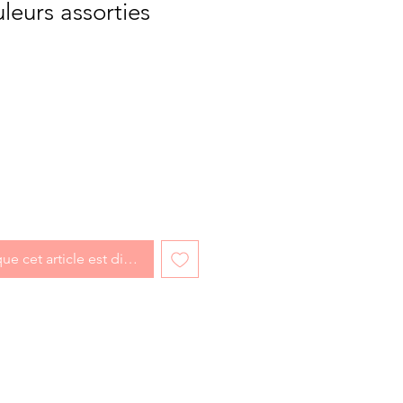
leurs assorties
ix
omotionnel
que cet article est disponible