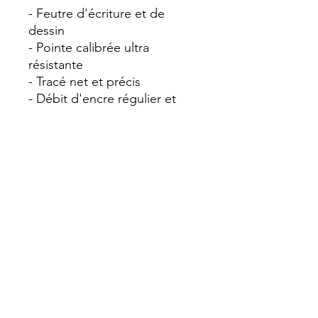
- Feutre d'écriture et de
dessin
- Pointe calibrée ultra
résistante
- Tracé net et précis
- Débit d'encre régulier et
longue distance d'écriture
- Ne traverse pas le papier
- Encre à pigments inaltérable
: couleurs profondes, pas
d'effacement dans le temps,
résistante à l'eau et aux
solvants
- Peut être utilisé seul ou en
complément de produits
aquarellables
- Idéal croquis, plans, dessins,
calques, illustrations