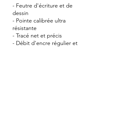
- Feutre d'écriture et de
dessin
- Pointe calibrée ultra
résistante
- Tracé net et précis
- Débit d'encre régulier et
longue distance d'écriture
- Ne traverse pas le papier
- Encre à pigments inaltérable
: couleurs profondes, pas
d'effacement dans le temps,
résistante à l'eau et aux
solvants
- Peut être utilisé seul ou en
complément de produits
aquarellables
- Idéal croquis, plans, dessins,
calques, illustrations