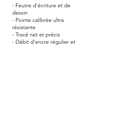
- Feutre d'écriture et de
dessin
- Pointe calibrée ultra
résistante
- Tracé net et précis
- Débit d'encre régulier et
longue distance d'écriture
- Ne traverse pas le papier
- Encre à pigments inaltérable
: couleurs profondes, pas
d'effacement dans le temps,
résistante à l'eau et aux
solvants
- Peut être utilisé seul ou en
complément de produits
aquarellables
- Idéal croquis, plans, dessins,
calques, illustrations