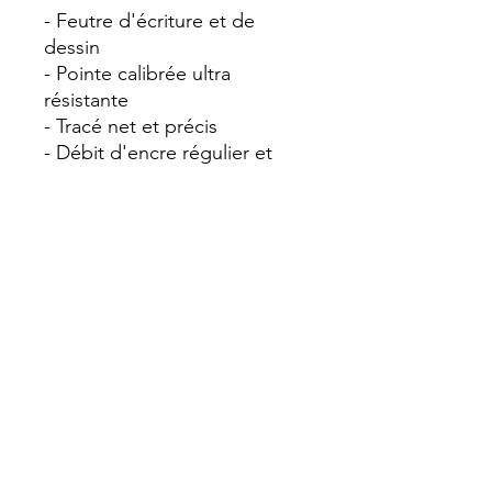
- Feutre d'écriture et de
dessin
- Pointe calibrée ultra
résistante
- Tracé net et précis
- Débit d'encre régulier et
longue distance d'écriture
- Ne traverse pas le papier
- Encre à pigments inaltérable
: couleurs profondes, pas
d'effacement dans le temps,
résistante à l'eau et aux
solvants
- Peut être utilisé seul ou en
complément de produits
aquarellables
- Idéal croquis, plans, dessins,
calques, illustrations